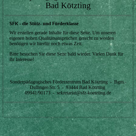
Bad Kötzting
- die
tütz- und
örder
lasse
SFK
S
F
k
Wir erstellen gerade Inhalte für diese Seite. Um unseren
eigenen hohen Qualitätsansprüchen gerecht zu werden
benötigen wir hierfür noch etwas Zeit.
Bitte besuchen Sie diese Seite bald wieder. Vielen Dank für
ihr Interesse!
Sonderpädagogisches Förderzentrum Bad Kötzting - Bgm.-
Dullinger-Str. 5 - 93444 Bad Kötzting
09941/90173 - sekretariat@sfz-koetzting.de