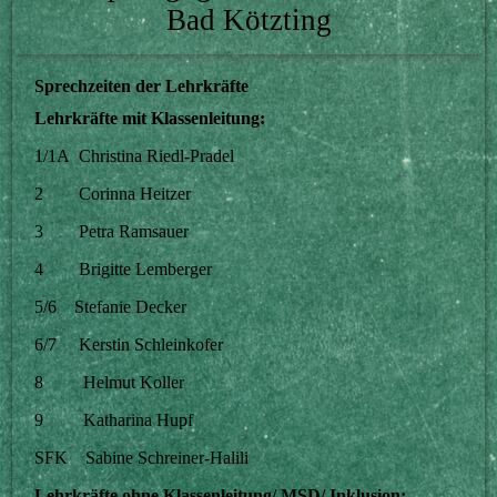
Bad Kötzting
Sprechzeiten der Lehrkräfte
Lehrkräfte mit Klassenleitung:
1/1A Christina Riedl-Pradel
2 Corinna Heitzer
3 Petra Ramsauer
4 Brigitte Lemberger
5/6 Stefanie Decker
6/7 Kerstin Schleinkofer
8 Helmut Koller
9 Katharina Hupf
SFK Sabine Schreiner-Halili
Lehrkräfte ohne Klassenleitung/ MSD/ Inklusion: