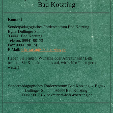
Bad Kötzting
Kontakt
Sonderpädagogisches Förderzentrum Bad Kötzting
Bgm.-Dullinger-Str. 5
93444 Bad Kötzting
Telefon: 09941 90173
Fax: 09941 90174
E-Mail:
sekretariat@sfz-koetzting.de
Haben Sie Fragen, Wünsche oder Anregungen? Bitte
nehmen Sie Kontakt mit uns auf, wir helfen Ihnen gerne
weiter!
Sonderpädagogisches Förderzentrum Bad Kötzting - Bgm.-
Dullinger-Str. 5 - 93444 Bad Kötzting
09941/90173 - sekretariat@sfz-koetzting.de