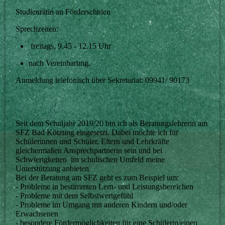
Studienrätin an Förderschulen
Sprechzeiten:
freitags, 9.45 - 12.15 Uhr
nach Vereinbarung.
Anmeldung telefonisch über Sekretariat: 09941/ 90173
Seit dem Schuljahr 2019/20 bin ich als Beratungslehrerin am
SFZ Bad Kötzting eingesetzt. Dabei möchte ich für
Schülerinnen und Schüler, Eltern und Lehrkräfte
gleichermaßen Ansprechpartnerin sein und bei
Schwierigkeiten im schulischen Umfeld meine
Unterstützung anbieten.
Bei der Beratung am SFZ geht es zum Beispiel um:
- Probleme in bestimmten Lern- und Leistungsbereichen
- Probleme mit dem Selbstwertgefühl
- Probleme im Umgang mit anderen Kindern und/oder
Erwachsenen
- besondere Fördermöglichkeiten für eine Schülerin/einen